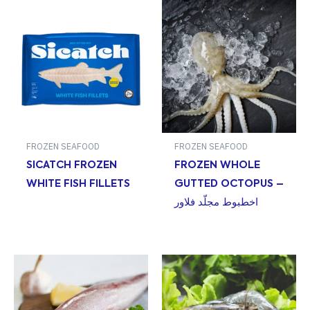
FROZEN SEAFOOD
FROZEN SEAFOOD
SICATCH FROZEN
FROZEN WHOLE
WHITE FISH FILLETS
GUTTED OCTOPUS –
اخطبوط مجلّد فلاور